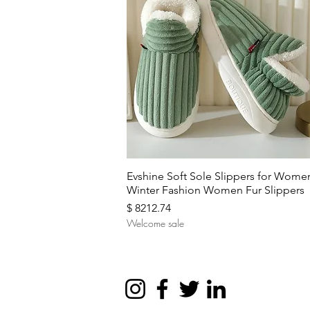
Aperçu rapide
Evshine Soft Sole Slippers for Wome
Winter Fashion Women Fur Slippers
Prix
$ 8212.74
Welcome sale