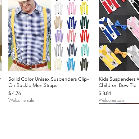
Aperçu rapide
Aperç
n
Solid Color Unisex Suspenders Clip-
Kids Suspenders 
On Buckle Men Straps
Children Bow Tie
Prix
Prix
$ 4.76
$ 8.84
Welcome sale
Welcome sale