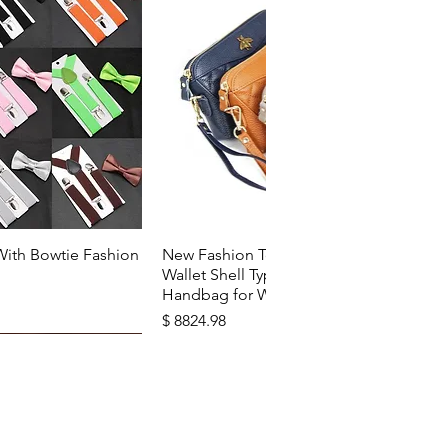
u rapide
Aperçu rapide
With Bowtie Fashion
New Fashion Top Layer Cowhide
Wallet Shell Type Soft Zipper
Handbag for Woman
Prix
$ 8824.98