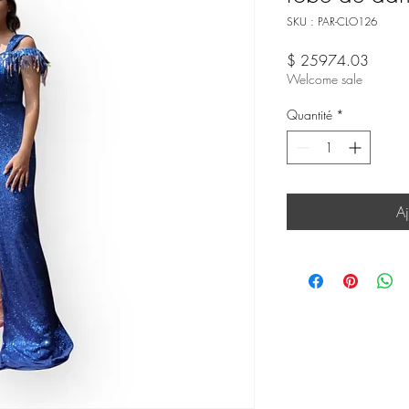
SKU : PAR-CLO126
Prix
$ 25974.03
Welcome sale
Quantité
*
Aj