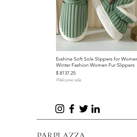
Aperçu rapide
Evshine Soft Sole Slippers for Wome
Winter Fashion Women Fur Slippers
Prix
$ 8137.25
Welcome sale
PARPLAZZA