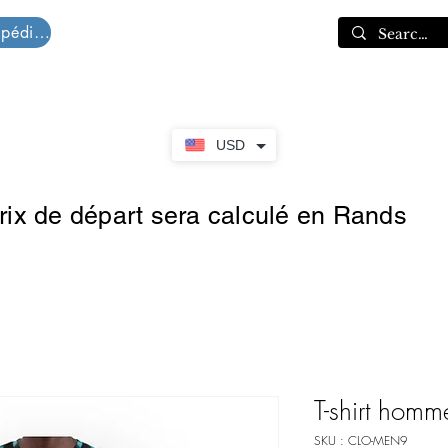
Devis d'expédition
Panier
USD
prix de départ sera calculé en Rands
T-shirt homm
SKU : CLO-MEN9