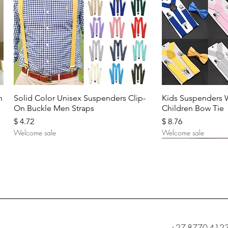
Aperçu rapide
Aperç
n
Solid Color Unisex Suspenders Clip-
Kids Suspenders 
On Buckle Men Straps
Children Bow Tie
Prix
Prix
$ 4.72
$ 8.76
Welcome sale
Welcome sale
+27-8770-412