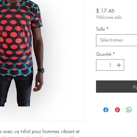
Prix
$ 17.46
Welcome sale
Taille
*
Sélectionner
Quantité
*
Aj
 avec ce t-shirt pour hommes vibrant et