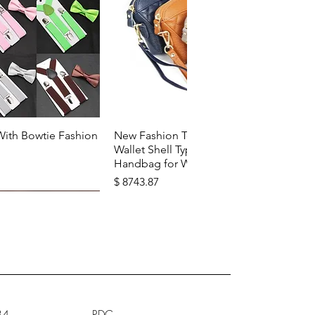
u rapide
Aperçu rapide
With Bowtie Fashion
New Fashion Top Layer Cowhide
Wallet Shell Type Soft Zipper
Handbag for Woman
Prix
$ 8743.87
34
RDC