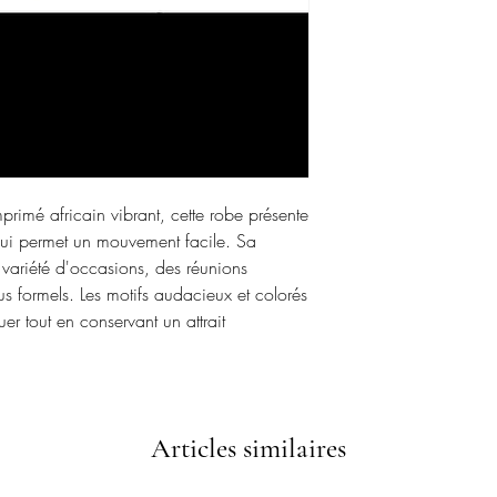
primé africain vibrant, cette robe présente
qui permet un mouvement facile. Sa
 variété d'occasions, des réunions
s formels. Les motifs audacieux et colorés
r tout en conservant un attrait
Articles similaires