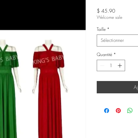
Prix
$ 45.90
Welcome sale
Taille
*
Sélectionner
Quantité
*
Aj