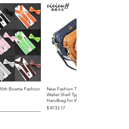
u rapide
Aperçu rapide
With Bowtie Fashion
New Fashion Top Layer Cowhide
Wallet Shell Type Soft Zipper
Handbag for Woman
Prix
$ 8733.17