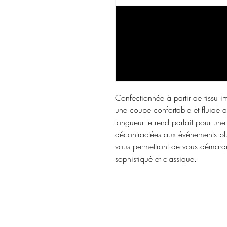
Confectionnée à partir de tissu im
une coupe confortable et fluide 
longueur le rend parfait pour une
décontractées aux événements plu
vous permettront de vous démarque
sophistiqué et classique.