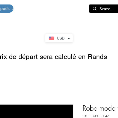
Devis d'expédition
Panier
USD
prix de départ sera calculé en Rands
Robe mode 
SKU : PAR-CLO047