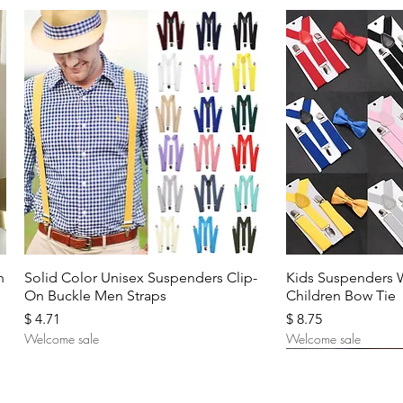
Aperçu rapide
Aperç
n
Solid Color Unisex Suspenders Clip-
Kids Suspenders 
On Buckle Men Straps
Children Bow Tie
Prix
Prix
$ 4.71
$ 8.75
Welcome sale
Welcome sale