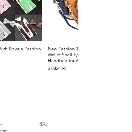
u rapide
Aperçu rapide
With Bowtie Fashion
New Fashion Top Layer Cowhide
Wallet Shell Type Soft Zipper
Handbag for Woman
Prix
$ 8824.98
34
RDC
.com