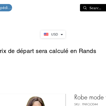
Devis d'expédition
Panier
USD
prix de départ sera calculé en Rands
Robe mode 
SKU : PAR-CLO044