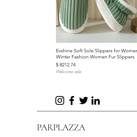
Aperçu rapide
Evshine Soft Sole Slippers for Wome
Winter Fashion Women Fur Slippers
Prix
$ 8212.74
Welcome sale
PARPLAZZA