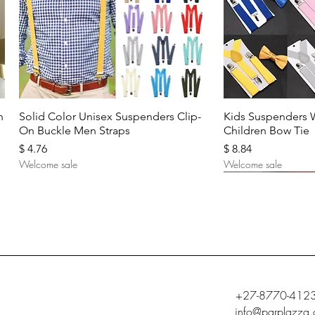
Aperçu rapide
Aperç
n
Solid Color Unisex Suspenders Clip-
Kids Suspenders 
On Buckle Men Straps
Children Bow Tie
Prix
Prix
$ 4.76
$ 8.84
Welcome sale
Welcome sale
+27-8770-412
info@parplazza