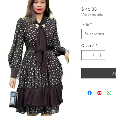
Prix
$ 46.38
Welcome sale
Taille
*
Sélectionner
Quantité
*
Aj