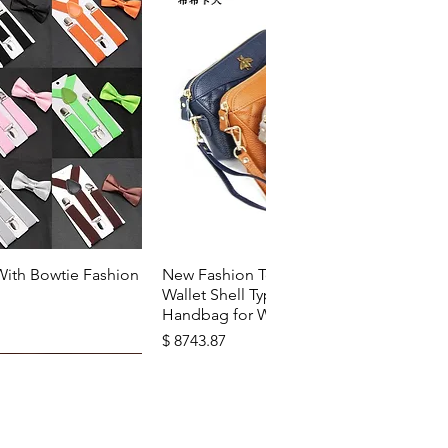
u rapide
Aperçu rapide
With Bowtie Fashion
New Fashion Top Layer Cowhide
Wallet Shell Type Soft Zipper
Handbag for Woman
Prix
$ 8743.87