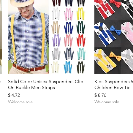
Aperçu rapide
Aperç
n
Solid Color Unisex Suspenders Clip-
Kids Suspenders 
On Buckle Men Straps
Children Bow Tie
Prix
Prix
$ 4.72
$ 8.76
Welcome sale
Welcome sale