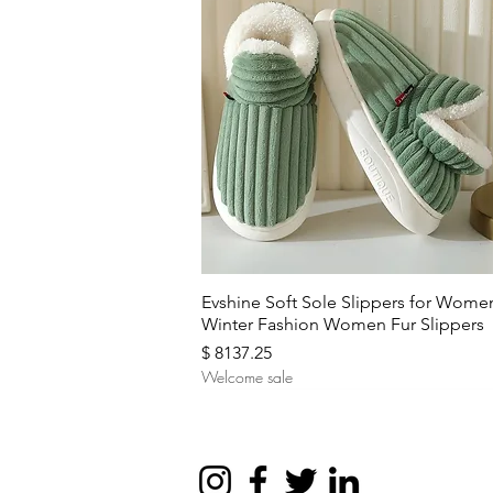
Aperçu rapide
Evshine Soft Sole Slippers for Wome
Winter Fashion Women Fur Slippers
Prix
$ 8137.25
Welcome sale