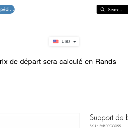
Devis d'expédition
Panier
USD
prix de départ sera calculé en Rands
Support de 
SKU : PAR-DECO055