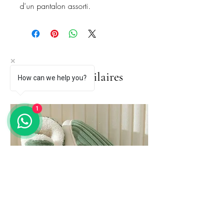
d'un pantalon assorti.
Articles similaires
How can we help you?
1