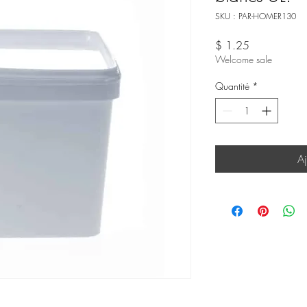
SKU : PAR-HOMER130
Prix
$ 1.25
Welcome sale
Quantité
*
Aj