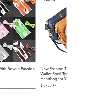
u rapide
Aperçu rapide
With Bowtie Fashion
New Fashion Top Layer Cowhide
Wallet Shell Type Soft Zipper
Handbag for Woman
Prix
$ 8733.17