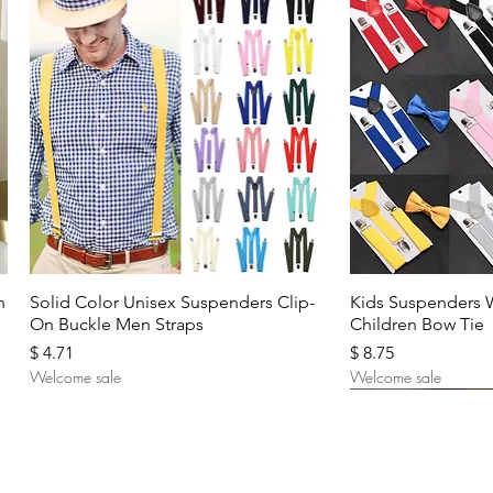
Aperçu rapide
Aperç
n
Solid Color Unisex Suspenders Clip-
Kids Suspenders 
On Buckle Men Straps
Children Bow Tie
Prix
Prix
$ 4.71
$ 8.75
Welcome sale
Welcome sale