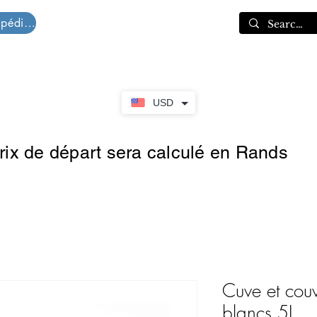
Devis d'expédition
Panier
USD
prix de départ sera calculé en Rands
Cuve et couv
blancs 5L.