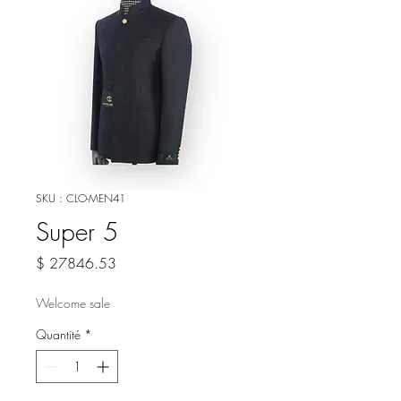
SKU : CLO-MEN41
Super 5
Prix
$ 27846.53
Welcome sale
Quantité
*