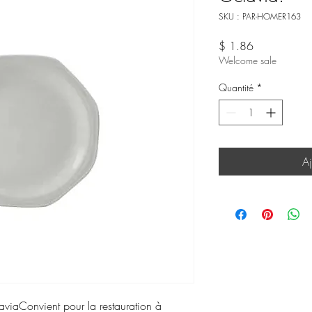
SKU : PAR-HOMER163
Prix
$ 1.86
Welcome sale
Quantité
*
Aj
aviaConvient pour la restauration à