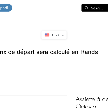
Devis d'expédition
Panier
USD
prix de départ sera calculé en Rands
Assiette à d
Octavia.