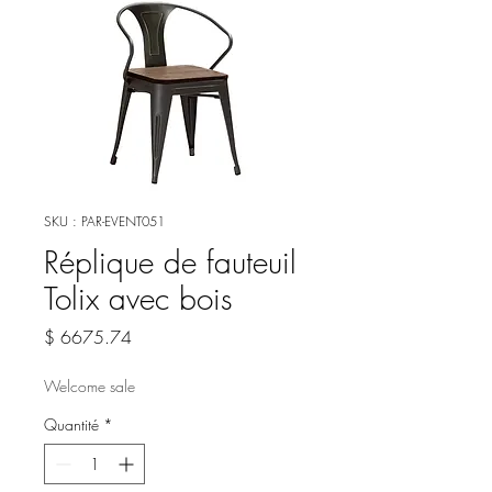
SKU : PAR-EVENT051
Réplique de fauteuil
Tolix avec bois
Prix
$ 6675.74
Welcome sale
Quantité
*