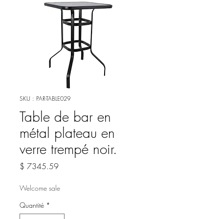
SKU : PAR-TABLE029
Table de bar en
métal plateau en
verre trempé noir.
Prix
$ 7345.59
Welcome sale
Quantité
*