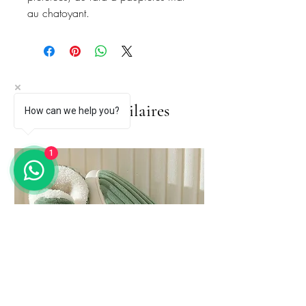
au chatoyant.
Articles similaires
How can we help you?
1