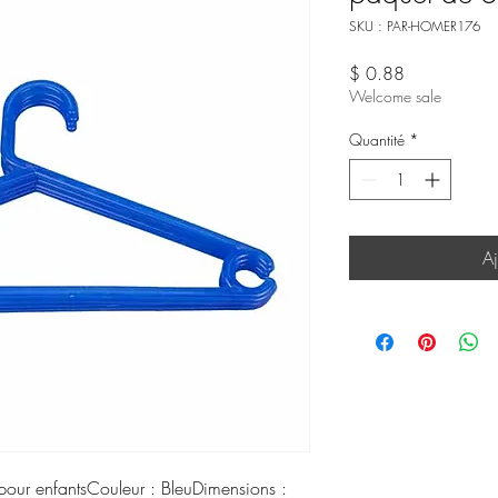
SKU : PAR-HOMER176
Prix
$ 0.88
Welcome sale
Quantité
*
Aj
 pour enfantsCouleur : BleuDimensions :