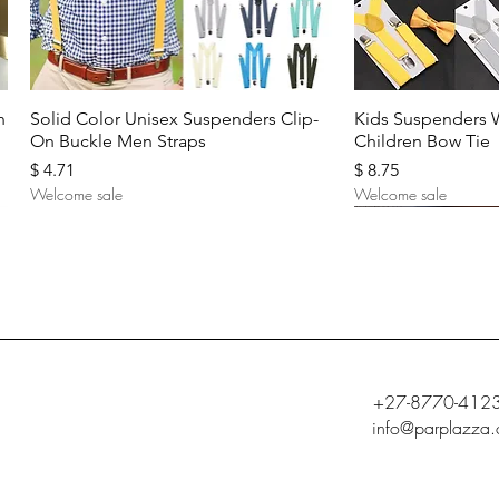
Aperçu rapide
Aperç
n
Solid Color Unisex Suspenders Clip-
Kids Suspenders 
On Buckle Men Straps
Children Bow Tie
Prix
Prix
$ 4.71
$ 8.75
Welcome sale
Welcome sale
+27-8770-412
info@parplazza