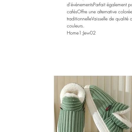
d'événementsParfait également pour
cafésOffre une alternative coloré
traditionnelleVaisselle de qualité
couleurs.
Home1:Jew02