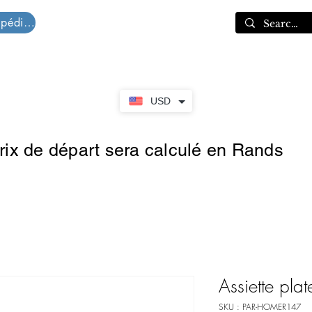
Devis d'expédition
Panier
USD
prix de départ sera calculé en Rands
Assiette pla
SKU : PAR-HOMER147