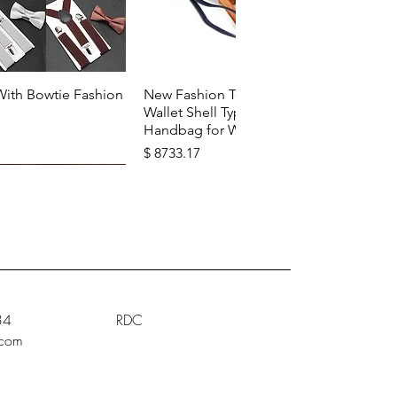
u rapide
Aperçu rapide
With Bowtie Fashion
New Fashion Top Layer Cowhide
Wallet Shell Type Soft Zipper
Handbag for Woman
Prix
$ 8733.17
34
RDC
.com