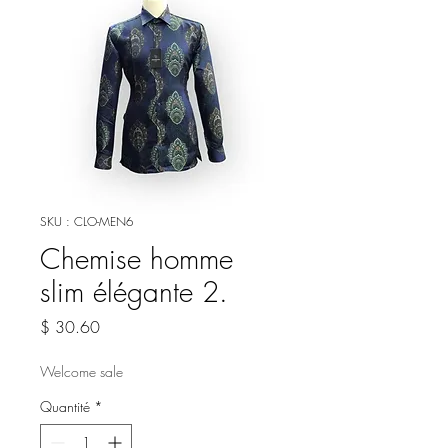
SKU : CLO-MEN6
Chemise homme
slim élégante 2.
Prix
$ 30.60
Welcome sale
Quantité
*