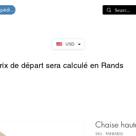
Devis d'expédition
Panier
USD
prix de départ sera calculé en Rands
Chaise hau
SKU : PAR-BAB05