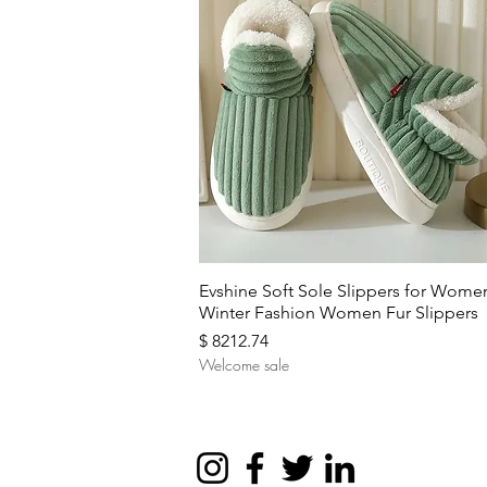
Aperçu rapide
Evshine Soft Sole Slippers for Wome
Winter Fashion Women Fur Slippers
Prix
$ 8212.74
Welcome sale