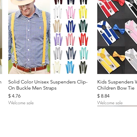
Aperçu rapide
Aperç
n
Solid Color Unisex Suspenders Clip-
Kids Suspenders 
On Buckle Men Straps
Children Bow Tie
Prix
Prix
$ 4.76
$ 8.84
Welcome sale
Welcome sale