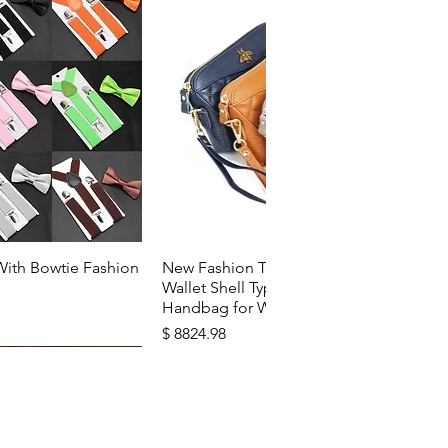
u rapide
Aperçu rapide
With Bowtie Fashion
New Fashion Top Layer Cowhide
Wallet Shell Type Soft Zipper
Handbag for Woman
Prix
$ 8824.98