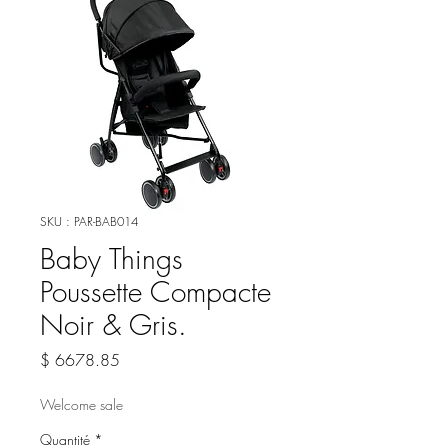
SKU : PAR-BAB014
Baby Things
Poussette Compacte
Noir & Gris.
Prix
$ 6678.85
Welcome sale
Quantité
*